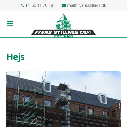
Tlf. 66 11 70 18
mail@fyensstillads.dk
Hejs
‹
›