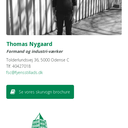
Thomas Nygaard
Formand og industri-værker
Tolderlundsvej 36, 5000 Odense C
Tlf. 40427018
fsc@fyensstillads.dk
Se vores skurvogn brochure