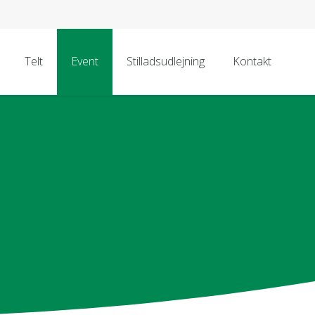
Telt
Event
Stilladsudlejning
Kontakt