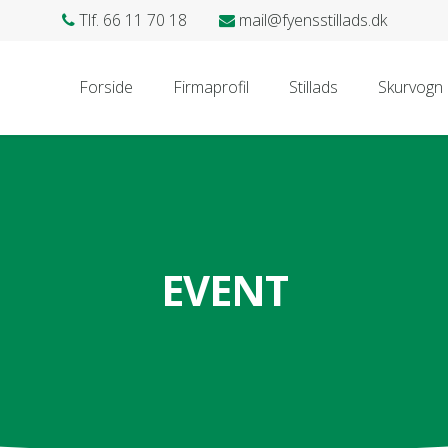
Tlf. 66 11 70 18
mail@fyensstillads.dk
Forside
Firmaprofil
Stillads
Skurvogn
EVENT