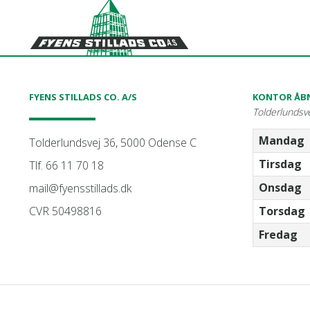
FYENS STILLADS CO. A/S
KONTOR ÅBN
Tolderlundsv
Mandag
Tolderlundsvej 36, 5000 Odense C
Tirsdag
Tlf. 66 11 70 18
Onsdag
mail@fyensstillads.dk
CVR 50498816
Torsdag
Fredag